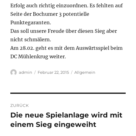
Erfolg auch richtig einzuordnen. Es fehlten auf
Seite der Bochumer 3 potentielle
Punktegaranten.
Das soll unsere Freude über diesen Sieg aber
nicht schmälern.
Am 28.02. geht es mit dem Auswärtsspiel beim
DC Mühlenkrug weiter.
Autor
Veröffentlicht
Kategorien
admin
Februar 22, 2015
Allgemein
am
Beitragsnavigation
ZURÜCK
Die neue Spielanlage wird mit
Vorheriger
Beitrag:
einem Sieg eingeweiht