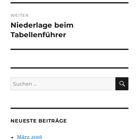
WEITER
Niederlage beim
Nächster
Beitrag:
Tabellenführer
SU
Suchen
nach:
NEUESTE BEITRÄGE
März 2016