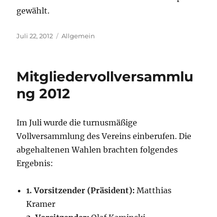
gewählt.
Veröffentlicht
Kategorien
Juli 22, 2012
Allgemein
am
Mitgliedervollversammlu
ng 2012
Im Juli wurde die turnusmäßige
Vollversammlung des Vereins einberufen. Die
abgehaltenen Wahlen brachten folgendes
Ergebnis:
1. Vorsitzender (Präsident):
Matthias
Kramer