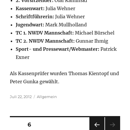
2. Vorsitzender:
Olaf Kaminski
Kassenwart:
Julia Wehner
Schriftführerin:
Julia Wehner
Jugendwart:
Mark Mullholland
TC 1. NWDV Mannschaft:
Michael Bürschel
TC 2. NWDV Mannschaft:
Gunnar Ihmig
Sport- und Pressewart/Webmaster:
Patrick
Exner
Als Kassenprüfer wurden Thomas Kientopf und
Peter Gunka gewählt.
Veröffentlicht
Kategorien
Juli 22, 2012
Allgemein
am
Seitennummerierung
SEITE
6