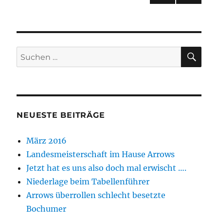
VOR
der
HERI
GE
Beiträge
SEIT
E
SU
Suchen
nach:
NEUESTE BEITRÄGE
März 2016
Landesmeisterschaft im Hause Arrows
Jetzt hat es uns also doch mal erwischt ….
Niederlage beim Tabellenführer
Arrows überrollen schlecht besetzte
Bochumer