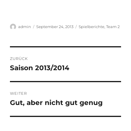
Autor
Veröffentlicht
Kategorien
admin
September 24, 2013
Spielberichte
,
Team 2
am
Beitragsnavigation
ZURÜCK
Saison 2013/2014
Vorheriger
Beitrag:
WEITER
Gut, aber nicht gut genug
Nächster
Beitrag: